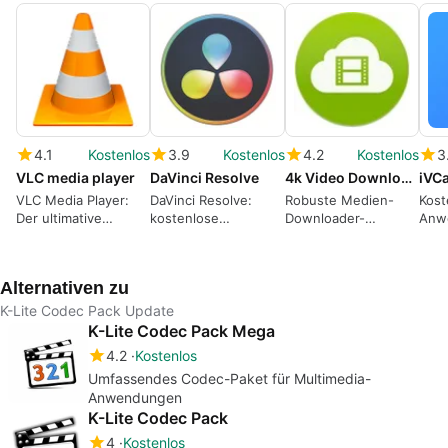
4.1
Kostenlos
3.9
Kostenlos
4.2
Kostenlos
3
VLC media player
DaVinci Resolve
4k Video Downloader
iVC
VLC Media Player:
DaVinci Resolve:
Robuste Medien-
Kos
Der ultimative
kostenlose
Downloader-
Anw
Multiformat-
Videobearbeitung
Dienstprogramm
Mediaplayer
auf professionellem
Niveau
Alternativen zu
K-Lite Codec Pack Update
K-Lite Codec Pack Mega
4.2
Kostenlos
Umfassendes Codec-Paket für Multimedia-
Anwendungen
K-Lite Codec Pack
4
Kostenlos